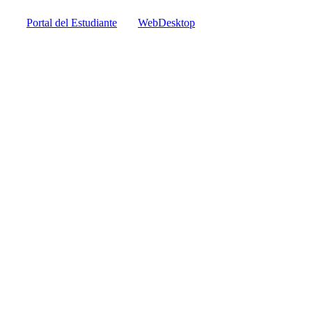
Portal del Estudiante
WebDesktop