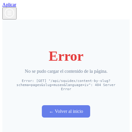
Aplicar
Error
No se pudo cargar el contenido de la página.
Error: [GET] "/api/squidex/content-by-slug?
schema=pages&slug=museo&language=iv": 404 Server
Error
← Volver al inicio