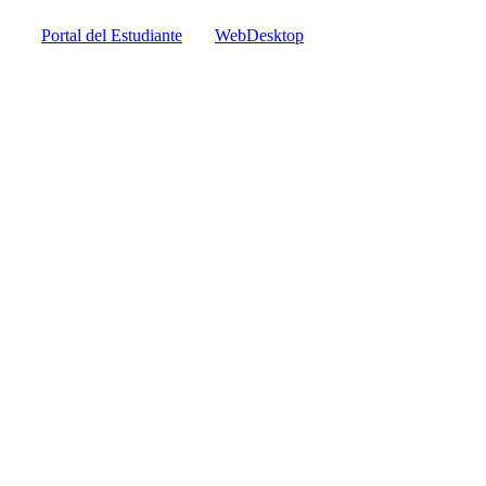
Portal del Estudiante
WebDesktop