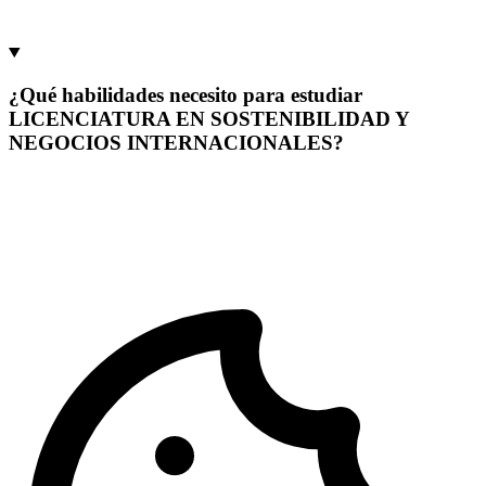
desarrollo sostenible y mercados globales.
¿Qué habilidades necesito para estudiar
LICENCIATURA EN SOSTENIBILIDAD Y
NEGOCIOS INTERNACIONALES?
Para estudiar Licenciatura en Sostenibilidadd y Negocios
Internacionales en la Universidad Francisco Gavidia (UFG), ayuda
tener interés por los negocios globales, comunicación, pensamiento
analítico, organización y facilidad para comprender contextos
internacionales.