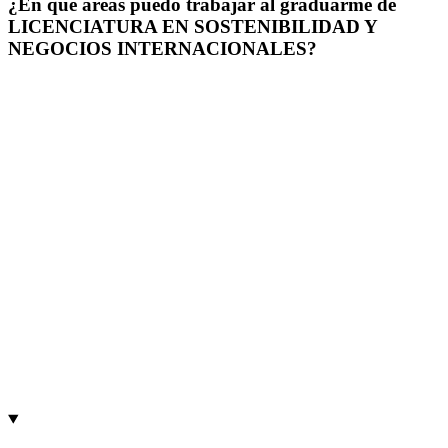
¿En qué áreas puedo trabajar al graduarme de
LICENCIATURA EN SOSTENIBILIDAD Y
NEGOCIOS INTERNACIONALES?
Al graduarte de Licenciatura en Sostenibilidadd y Negocios
Internacionales en la Universidad Francisco Gavidia (UFG), puedes
trabajar en áreas relacionadas con comercio internacional, logística y
aduanas, negociación internacional, gestión de importaciones y
exportaciones, desarrollo de mercados globales.
Algunos cargos asociados a la carrera de Licenciatura en
Sostenibilidadd y Negocios Internacionales en la UFG son:
- Analista de Comercio Exterior.
- Coordinador de Importaciones y Exportaciones.
- Ejecutivo de Negocios Internacionales.
- Asistente de Logística Internacional.
- Gestor Comercial Internacional.