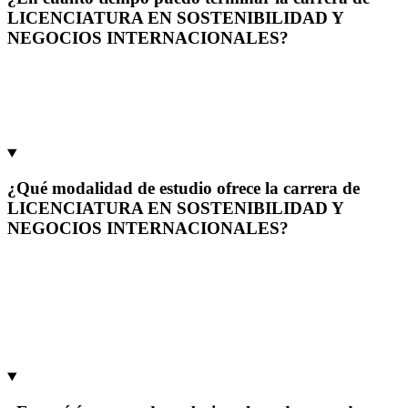
LICENCIATURA EN SOSTENIBILIDAD Y
NEGOCIOS INTERNACIONALES?
La carrera de Licenciatura en Sostenibilidadd y Negocios
Internacionales en la Universidad Francisco Gavidia (UFG) dura 5
años, equivalentes a 10 ciclos de estudio, de acuerdo con el
programa académico actual.
¿Qué modalidad de estudio ofrece la carrera de
LICENCIATURA EN SOSTENIBILIDAD Y
NEGOCIOS INTERNACIONALES?
La carrera de Licenciatura en Sostenibilidadd y Negocios
Internacionales en la Universidad Francisco Gavidia (UFG) se
imparte en modalidad semipresencial, combinando actividades
académicas presenciales con recursos y acompañamiento digital para
facilitar una experiencia de aprendizaje flexible, práctica y orientada
al desarrollo profesional.