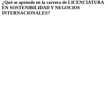
¿Qué se aprende en la carrera de LICENCIATURA
EN SOSTENIBILIDAD Y NEGOCIOS
INTERNACIONALES?
La carrera de Licenciatura en Sostenibilidad y Negocios
Internacionales en la Universidad Francisco Gavidia (UFG) permite
al estudiante construir una base académica y práctica orientada a la
conexión entre estrategia empresarial, comercio global y criterios
ambientales, sociales y de gobernanza.
Durante la carrera, el estudiante desarrolla habilidades para:
- Comprender sostenibilidad, economía circular, comercio
internacional, logística y gestión empresarial.
- Analizar impactos ambientales y sociales en cadenas de valor y
modelos de negocio.
- Diseñar estrategias de internacionalización con enfoque
responsable, competitivo y sostenible.
- Aplicar herramientas de medición, reportes, cumplimiento y
evaluación de riesgos sostenibles.
- Proponer soluciones empresariales alineadas con innovación,