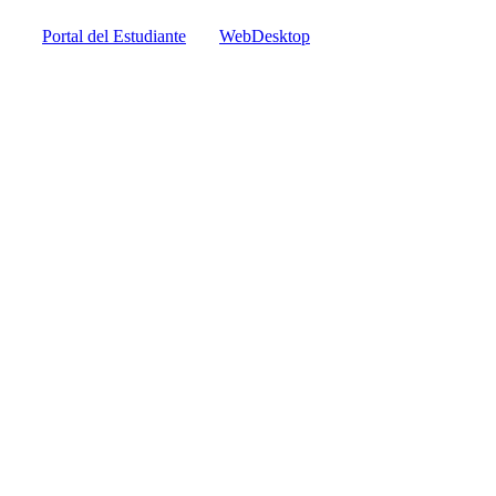
Portal del Estudiante
WebDesktop