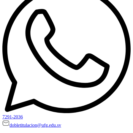
7291-2036
dobletitulacion@ufg.edu.sv